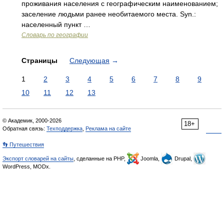
проживания населения с географическим наименованием;
заселение людьми ранее необитаемого места. Syn.:
населенный пункт …
Словарь по географии
Страницы
Следующая
→
1
2
3
4
5
6
7
8
9
10
11
12
13
© Академик, 2000-2026
18+
Обратная связь:
Техподдержка
,
Реклама на сайте
👣 Путешествия
Экспорт словарей на сайты
, сделанные на PHP,
Joomla,
Drupal,
WordPress, MODx.