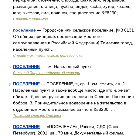
перифитон, отселение, слобода, фактория, террамара,
размещение, станица, пуэбло, рядок, касба, хутор, крааль,
юрт, выселок, аил, починок, спецпоселение,&#8230; …
Словарь синонимов
поселение
— Городское или сельское поселение. [ФЗ 0131
4
Об общих принципах организации местного
самоуправления в Российской Федерации] Тематики город,
населенный пункт …
Справочник технического переводчика
ПОСЕЛЕНИЕ
— см. Населенный пункт …
5
Большой Энциклопедический словарь
ПОСЕЛЕНИЕ
— ПОСЕЛЕНИЕ, я, ср. 1. см. селить, ся. 2.
6
Населённый пункт, а также вообще место, где кто н. живет,
обитает. Древние русские поселения на Севере. Поселения
бобров. 3. Принудительное водворение на жительство в
отдалённом месте в наказание за что н.&#8230; …
Толковый словарь Ожегова
ПОСЕЛЕНИЕ
— «ПОСЕЛЕНИЕ», Россия, СДФ (Санкт
7
Петербург), 2001, цв., 79 мин. Документальный фильм.